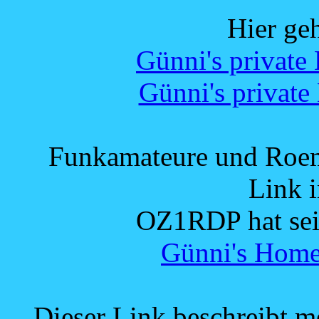
Hier geh
Günni's private
Günni's private
Funkamateure und Roemoe
Link i
OZ1RDP hat sei
Günni's Hom
Dieser Link beschreibt m